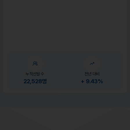
누적선발 수
전년 대비
22,528명
+ 9.43%