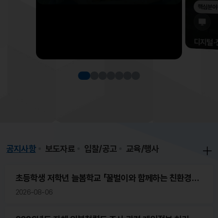
핵심분야
디지털·
스마트농업
스마
01
디지
02
데이
03
공지사항
보도자료
입찰/공고
교육/행사
초등학생 저학년 늘봄학교 「꿀벌이와 함께하는 친환경농
업 이야기」 일일강사(농업인) 모집
2026-08-06