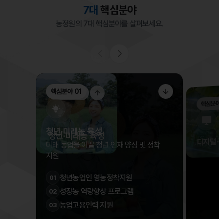
7대
핵심분야
농정원의 7대 핵심분야를 살펴보세요.
핵심분야 01
핵심분야 01
핵심분야
청년·미래농 육성
청년·미래농 육성
디지털
미래 농업을 이끌 청년 인재 양성 및 정착
지원
청년농업인 영농정착지원
01
성장농 역량향상 프로그램
02
농업고용인력 지원
03