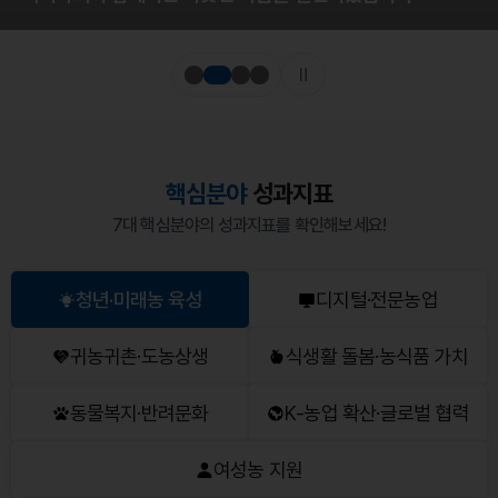
핵심분야
성과지표
7대 핵심분야의 성과지표를 확인해보세요!
청년·미래농 육성
디지털·전문농업
귀농귀촌·도농상생
식생활 돌봄·농식품 가치
동물복지·반려문화
K-농업 확산·글로벌 협력
여성농 지원