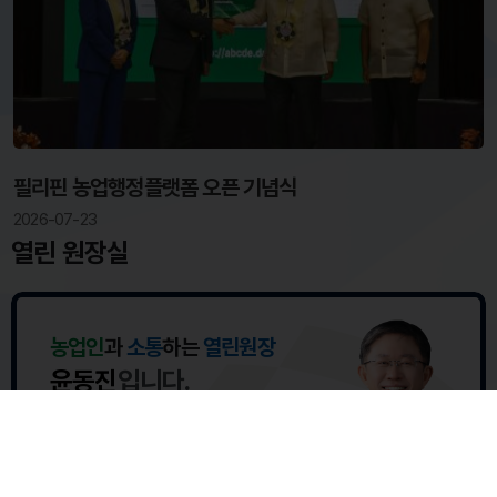
필리핀 농업행정플랫폼 오픈 기념식
2026-07-23
열린 원장실
농업인
과
소통
하는
열린원장
윤동진
입니다.
원장과의 대화
고객문의